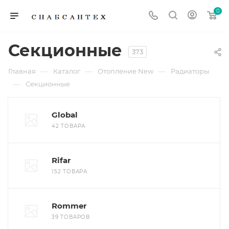
0
Секционные
373
—
—
—
Главная
Каталог
Отопление New
Радиаторы
—
Секционные
Global
42 ТОВАРА
Rifar
152 ТОВАРА
Rommer
39 ТОВАРОВ