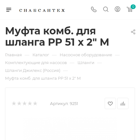
0
Муфта комб. для
шланга РP 51 х 2" М
—
—
—
Главная
Каталог
Насосное оборудование
—
—
Комплектующие для насосов
Шланги
—
Шланги Джилекс (Россия)
Муфта комб. для шланга РP 51 х 2" М
Артикул:
9251