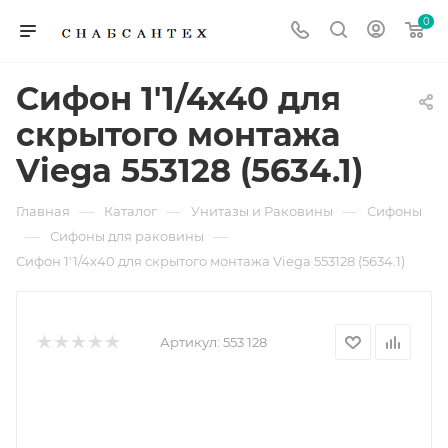
0
Сифон 1'1/4х40 для
скрытого монтажа
Viega 553128 (5634.1)
—
—
—
Главная
Каталог
Унитазы и Раковины
Сифоны
—
—
Сифоны для раковины
Сифон 1'1/4х40 для скрытого монтажа Viega 553128 (5634.1)
Артикул:
553 128