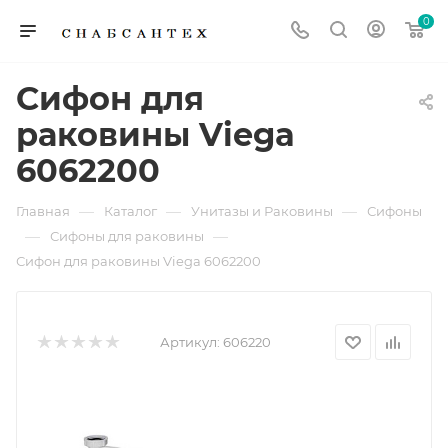
0
Сифон для
раковины Viega
6062200
—
—
—
Главная
Каталог
Унитазы и Раковины
Сифоны
—
—
Сифоны для раковины
Сифон для раковины Viega 6062200
Артикул:
606220