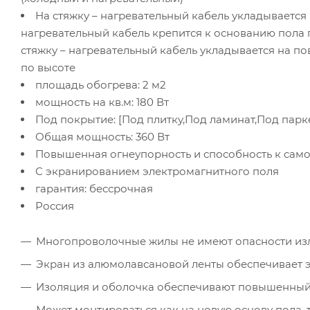
На стяжку – нагревательный кабель укладывается н
нагревательный кабель крепится к основанию пола 
стяжку – нагревательный кабель укладывается на п
по высоте
площадь обогрева: 2 м2
мощность на кв.м: 180 Вт
Под покрытие: [Под плитку,Под ламинат,Под пар
Общая мощность: 360 Вт
Повышенная огнеупорность и способность к само
С экранированием электромагнитного поля
гарантия: бессрочная
Россия
Многопроволочные жилы не имеют опасности изл
Экран из алюмолавсановой ленты обеспечивает 
Изоляция и оболочка обеспечивают повышенный
Может монтироваться как на новую основу пола, 