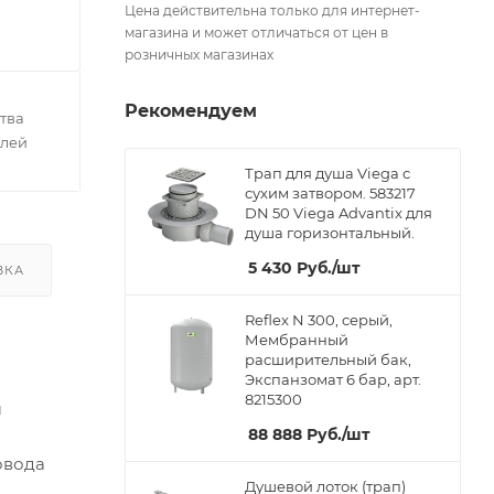
Цена действительна только для интернет-
магазина и может отличаться от цен в
розничных магазинах
Рекомендуем
тва
елей
Трап для душа Viega с
сухим затвором. 583217
DN 50 Viega Advantix для
душа горизонтальный.
5 430
Руб.
/шт
ВКА
Reflex N 300, серый,
Мембранный
расширительный бак,
Экспанзомат 6 бар, арт.
8215300
м
88 888
Руб.
/шт
овода
Душевой лоток (трап)