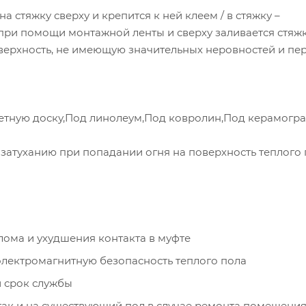
а стяжку сверху и крепится к ней клеем / в стяжку –
при помощи монтажной ленты и сверху заливается стяжк
оверхность, не имеющую значительных неровностей и пе
кетную доску,Под линолеум,Под ковролин,Под керамогра
затуханию при попадании огня на поверхность теплого
ома и ухудшения контакта в муфте
электромагнитную безопасность теплого пола
 срок службы
так и на существующий пол в случае ремонта помещения