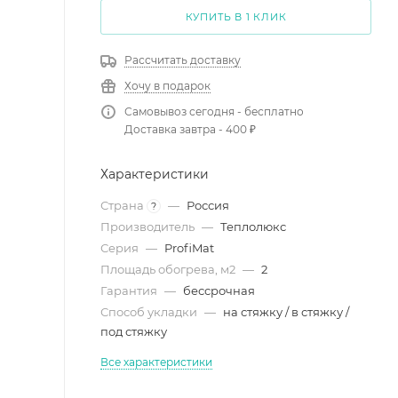
КУПИТЬ В 1 КЛИК
Рассчитать доставку
Хочу в подарок
Самовывоз сегодня - бесплатно
Доставка завтра - 400 ₽
Характеристики
Страна
—
Россия
?
Производитель
—
Теплолюкс
Серия
—
ProfiMat
Площадь обогрева, м2
—
2
Гарантия
—
бессрочная
Способ укладки
—
на стяжку / в стяжку /
под стяжку
Все характеристики