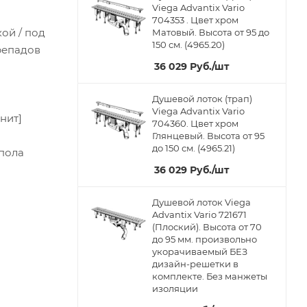
Viega Advantix Vario
704353 . Цвет хром
ой / под
Матовый. Высота от 95 до
150 см. (4965.20)
репадов
36 029
Руб.
/шт
Душевой лоток (трап)
Viega Advantix Vario
нит]
704360. Цвет хром
Глянцевый. Высота от 95
до 150 см. (4965.21)
 пола
36 029
Руб.
/шт
Душевой лоток Viega
Advantix Vario 721671
(Плоский). Высота от 70
до 95 мм. произвольно
укорачиваемый БЕЗ
дизайн-решетки в
комплекте. Без манжеты
изоляции
,