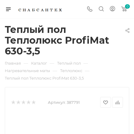
0
Теплый пол
Теплолюкс ProfiMat
630-3,5
—
—
—
Главная
Каталог
Теплый пол
—
—
Нагревательные маты
Теплолюкс
Теплый пол Теплолюкс ProfiMat 630-3,5
Артикул:
387791