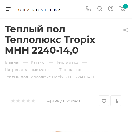
0
Теплый пол
Теплолюкс Tropix
МНН 2240-14,0
—
—
—
Главная
Каталог
Теплый пол
—
—
Нагревательные маты
Теплолюкс
Теплый пол Теплолюкс Tropix МНН 2240-14,0
Артикул:
387649