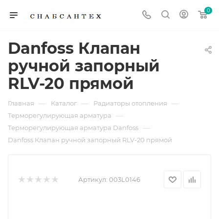
0
Danfoss Клапан
ручной запорный
RLV-20 прямой
—
—
—
Главная
Каталог
Радиаторы отопления
—
Терморегулирующая арматура
—
Терморегулирующая арматура Danfoss
Danfoss Клапан ручной запорный RLV-20 прямой
Артикул:
003L0146