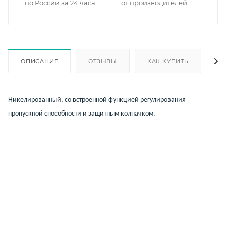
по России за 24 часа
от производителей
ОПИСАНИЕ
ОТЗЫВЫ
КАК КУПИТЬ
О
Никелированный, со встроенной функцией регулирования
пропускной способности и защитным колпачком.