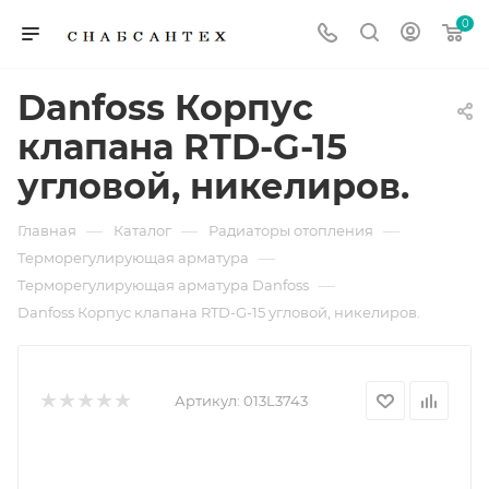
0
Danfoss Корпус
клапана RTD-G-15
угловой, никелиров.
—
—
—
Главная
Каталог
Радиаторы отопления
—
Терморегулирующая арматура
—
Терморегулирующая арматура Danfoss
Danfoss Корпус клапана RTD-G-15 угловой, никелиров.
Артикул:
013L3743