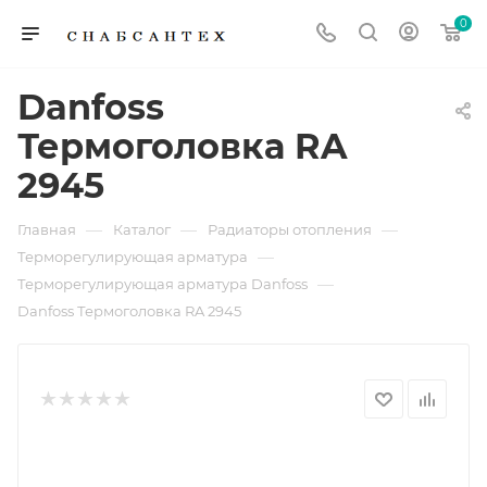
0
Danfoss
Термоголовка RA
2945
—
—
—
Главная
Каталог
Радиаторы отопления
—
Терморегулирующая арматура
—
Терморегулирующая арматура Danfoss
Danfoss Термоголовка RA 2945