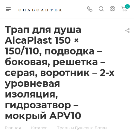
0
Трап для душа
AlcaPlast 150 ×
150/110, подводка –
боковая, решетка –
серая, воротник – 2-х
уровневая
изоляция,
гидрозатвор –
мокрый APV10
—
—
—
Главная
Каталог
Трапы и Душевые Лотки