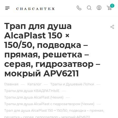
0
Трап для душа
AlcaPlast 150 ×
150/50, подводка –
прямая, решетка –
серая, гидрозатвор –
мокрый APV6211
—
—
—
Главная
Каталог
Трапы и Душевые Лотки
—
Трапы для душа КВАДРАТНЫЕ
—
Трапы для душа AlcaPlast (Чехия)
—
Трапы для душа AlcaPlast с гидрозатвором (Чехия)
Трап для душа AlcaPlast 150 × 150/50, подводка – прямая,
решетка – серая, гидрозатвор – мокрый APV6211