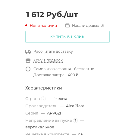
1 612
Руб.
/шт
Нет в наличии
Нашли дешевле?
КУПИТЬ В 1 КЛИК
Рассчитать доставку
Хочу в подарок
Самовывоз сегодня - бесплатно
Доставка завтра - 400 ₽
Характеристики
Страна
—
Чехия
?
Производитель
—
AlcaPlast
Серия
—
APV6211
Направление выпуска
—
?
вертикальное
Решетка в комплекте
—
да