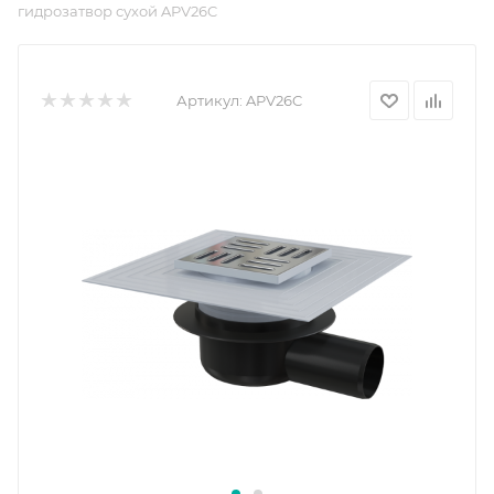
гидрозатвор сухой APV26C
Артикул:
APV26C