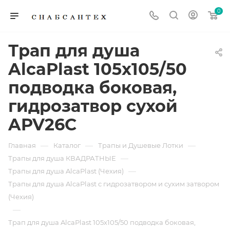
0
Трап для душа
AlcaPlast 105x105/50
подводка боковая,
гидрозатвор сухой
APV26C
—
—
—
Главная
Каталог
Трапы и Душевые Лотки
—
Трапы для душа КВАДРАТНЫЕ
—
Трапы для душа AlcaPlast (Чехия)
Трапы для душа AlcaPlast с гидрозатвором и сухим затвором
(Чехия)
—
Трап для душа AlcaPlast 105x105/50 подводка боковая,