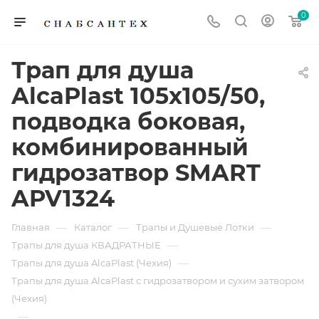
0
Трап для душа
AlcaPlast 105x105/50,
подводка боковая,
комбинированный
гидрозатвор SMART
APV1324
—
—
—
Главная
Каталог
Трапы и Душевые Лотки
—
Трапы для душа КВАДРАТНЫЕ
—
Трапы для душа AlcaPlast (Чехия)
Трапы для душа AlcaPlast с гидрозатвором и сухим затвором
(Чехия)
—