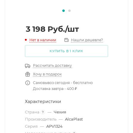
3 198
Руб.
/шт
Нет в наличии
Нашли дешевле?
КУПИТЬ В 1 КЛИК
Рассчитать доставку
Хочу в подарок
Самовывоз сегодня - бесплатно
Доставка завтра - 400 ₽
Характеристики
Страна
—
Чехия
?
Производитель
—
AlcaPlast
Серия
—
APV1324