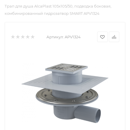
Трап для душа AlcaPlast 105x105/50, подводка боковая,
комбинированный гидрозатвор SMART APV1324
Артикул:
APV1324