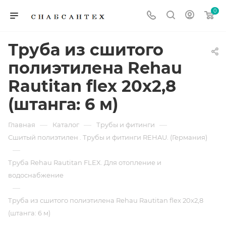
0
Труба из сшитого
полиэтилена Rehau
Rautitan flex 20x2,8
(штанга: 6 м)
—
—
—
Главная
Каталог
Трубы и фитинги
Сшитый полиэтилен . Трубы и фитинги REHAU. (Германия)
—
Труба Rehau Rautitan FLEX. Для отопление и
водоснабжение
—
Труба из сшитого полиэтилена Rehau Rautitan flex 20x2,8
(штанга: 6 м)