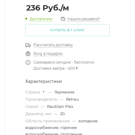
236
Руб.
/м
Достаточно
Нашли дешевле?
КУПИТЬ В 1 КЛИК
Рассчитать доставку
Хочу в подарок
Самовывоз сегодня - бесплатно
Доставка завтра - 400 ₽
Характеристики
Страна
—
Германия
?
Производитель
—
Rehau
Серия
—
Rautitan Flex
Диаметр, мм
—
20
Область применения
—
холодное
водоснабжение, горячее
водоснабжение, отопление