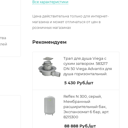
Все характеристики
Цена действительна только для интернет-
магазина и может отличаться от цен в
розничных магазинах
тва
Рекомендуем
елей
Трап для душа Viega с
сухим затвором. 583217
DN 50 Viega Advantix для
душа горизонтальный.
5 430
Руб.
/шт
Reflex N 300, серый,
Мембранный
расширительный бак,
Экспанзомат 6 бар, арт.
8215300
88 888
Руб.
/шт