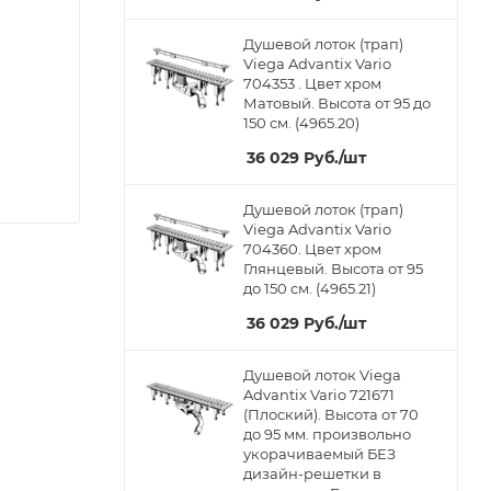
Душевой лоток (трап)
Viega Advantix Vario
704353 . Цвет хром
Матовый. Высота от 95 до
150 см. (4965.20)
36 029
Руб.
/шт
Душевой лоток (трап)
Viega Advantix Vario
704360. Цвет хром
Глянцевый. Высота от 95
до 150 см. (4965.21)
36 029
Руб.
/шт
Душевой лоток Viega
Advantix Vario 721671
(Плоский). Высота от 70
до 95 мм. произвольно
укорачиваемый БЕЗ
дизайн-решетки в