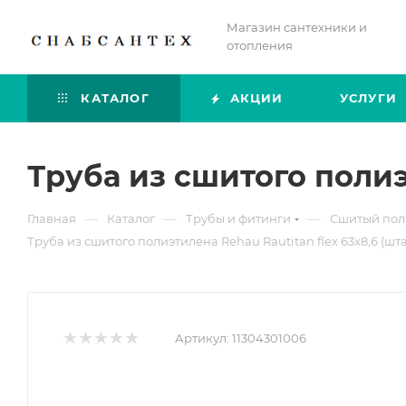
Магазин сантехники и
отопления
КАТАЛОГ
АКЦИИ
УСЛУГИ
Труба из сшитого полиэт
—
—
—
Главная
Каталог
Трубы и фитинги
Сшитый поли
Труба из сшитого полиэтилена Rehau Rautitan flex 63x8,6 (шта
Артикул:
11304301006