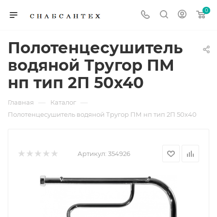
0
Полотенцесушитель
водяной Тругор ПМ
нп тип 2П 50x40
—
—
Главная
Каталог
Полотенцесушитель водяной Тругор ПМ нп тип 2П 50x40
Артикул:
354926