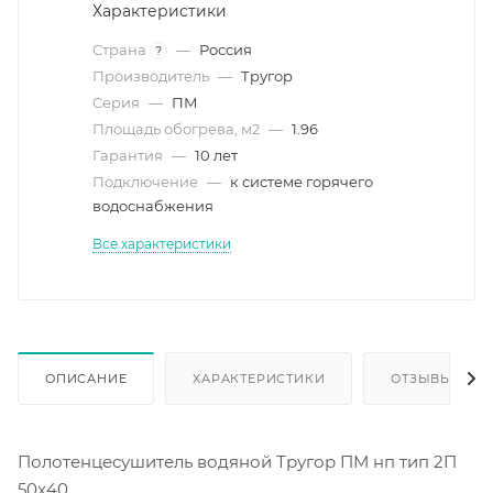
Характеристики
Страна
—
Россия
?
Производитель
—
Тругор
Серия
—
ПМ
Площадь обогрева, м2
—
1.96
Гарантия
—
10 лет
Подключение
—
к системе горячего
водоснабжения
Все характеристики
ОПИСАНИЕ
ХАРАКТЕРИСТИКИ
ОТЗЫВЫ
Полотенцесушитель водяной Тругор ПМ нп тип 2П
50x40