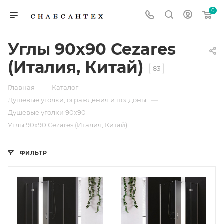
0
Углы 90х90 Cezares
(Италия, Китай)
83
—
—
Главная
Каталог
—
Душевые уголки, ограждения и поддоны
—
Душевые уголки 90х90
Углы 90х90 Cezares (Италия, Китай)
ФИЛЬТР