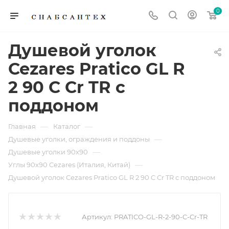
0
Душевой уголок
Cezares Pratico GL R
2 90 C Cr TR с
поддоном
—
—
Главная
Каталог
—
Душевые уголки, ограждения и поддоны
—
Душевые уголки 90х90
—
Углы 90х90 Cezares (Италия, Китай)
Душевой уголок Cezares Pratico GL R 2 90 C Cr TR с поддоном
Артикул:
PRATICO-GL-R-2-90-C-Cr-TR