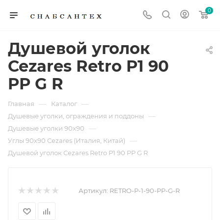
0
Душевой уголок
Cezares Retro P1 90
PP G R
—
—
Главная
Каталог
—
Душевые уголки, ограждения и поддоны
—
Душевые уголки 90х90
—
Углы 90х90 Cezares (Италия, Китай)
Душевой уголок Cezares Retro P1 90 PP G R
Артикул:
RETRO-P-1-90-PP-G-R