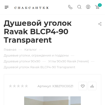
0
Душевой уголок
Ravak BLCP4-90
Transparent
—
—
Главная
Каталог
—
Душевые уголки, ограждения и поддоны
—
—
Душевые уголки 90х90
Углы 90х90 Ravak (Чехия)
Душевой уголок Ravak BLCP4-90 Transparent
Артикул:
X3B270C00Z1