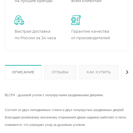
на лучшие бренды
всем клиентам
Быстрая доставка
Гарантия качества
по России за 24 часа
от производителей
ОПИСАНИЕ
ОТЗЫВЫ
КАК КУПИТЬ
О
BLCP4 - душевой уголок с полукруглыми раздвижными дверями.
Состоит из двух неподвижных стекол и двух полукруглых раздвижных дверей.
Благодаря роликовому механизму открывания двери надежно работают и легко
снимаются, что упрощает уход за душевым уголком.