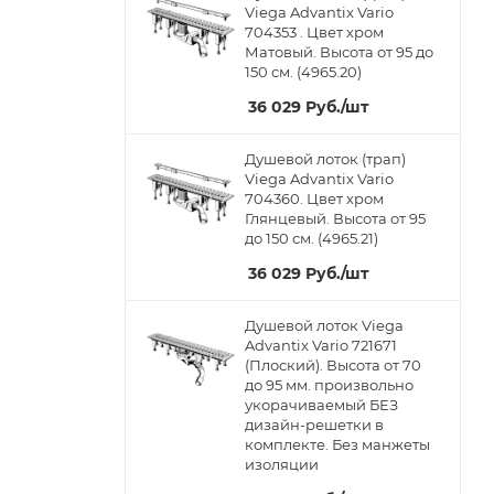
Viega Advantix Vario
704353 . Цвет хром
Матовый. Высота от 95 до
150 см. (4965.20)
36 029
Руб.
/шт
Душевой лоток (трап)
Viega Advantix Vario
704360. Цвет хром
Глянцевый. Высота от 95
до 150 см. (4965.21)
36 029
Руб.
/шт
Душевой лоток Viega
Advantix Vario 721671
(Плоский). Высота от 70
до 95 мм. произвольно
укорачиваемый БЕЗ
дизайн-решетки в
комплекте. Без манжеты
изоляции