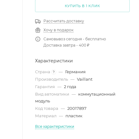
КУПИТЬ В 1 КЛИК
Рассчитать доставку
Хочу в подарок
Самовывоз сегодня - бесплатно
Доставка завтра - 400 ₽
Характеристики
Страна
—
Германия
?
Производитель
—
Vaillant
Гарантия
—
2 года
Вид автоматики
—
коммутационный
модуль
Код товара
—
20017897
Материал
—
пластик
Все характеристики