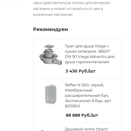
Цена действительна только для интернет-
магазина и может отличаться от цен в
розничных магазинах
Рекомендуем
Трап для душа Viega с
сухим затвором. 583217
DN 50 Viega Advantix для
душа горизонтальный.
5 430
Руб.
/шт
Reflex N 300, серый,
Мембранный
расширительный бак,
Экспанзомат 6 бар, арт.
8215300
88 888
Руб.
/шт
Душевой лоток (трап)