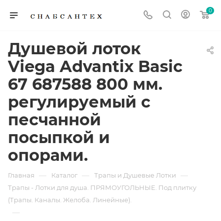
0
Душевой лоток
Viega Advantix Basic
67 687588 800 мм.
регулируемый с
песчанной
посыпкой и
опорами.
—
—
—
Главная
Каталог
Трапы и Душевые Лотки
Трапы - Лотки для душа. ПРЯМОУГОЛЬНЫЕ. Под плитку
(Трапы. Каналы. Желоба. Линейные).
—