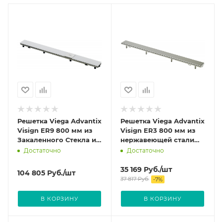
Решетка Viega Advantix
Решетка Viega Advantix
Visign ER9 800 мм из
Visign ER3 800 мм из
Закаленного Стекла и
нержавеющей стали
нержавеющей стали
цвет Глянцевый 589523
Достаточно
Достаточно
цвет светло-серый
616939
35 169
Руб.
/шт
104 805
Руб.
/шт
37 817
Руб.
-
7
%
В КОРЗИНУ
В КОРЗИНУ