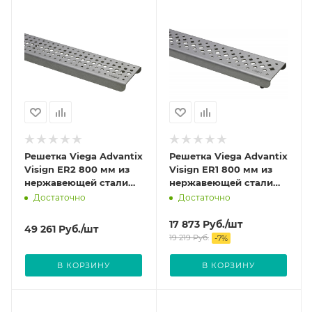
Решетка Viega Advantix
Решетка Viega Advantix
Visign ER2 800 мм из
Visign ER1 800 мм из
нержавеющей стали
нержавеющей стали
цвет Глянцевый 571580
цвет Глянцевый 571535
Достаточно
Достаточно
17 873
Руб.
/шт
49 261
Руб.
/шт
19 219
Руб.
-
7
%
В КОРЗИНУ
В КОРЗИНУ