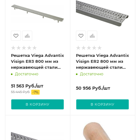
Решетка Viega Advantix
Решетка Viega Advantix
Visign ER3 800 мм из
Visign ER2 800 мм из
нержавеющей стали
нержавеющей стали
цвет Матовый 589479
цвет Матовый 571481
Достаточно
Достаточно
51 563
Руб.
/шт
50 956
Руб.
/шт
55 445
Руб.
-
7
%
В КОРЗИНУ
В КОРЗИНУ