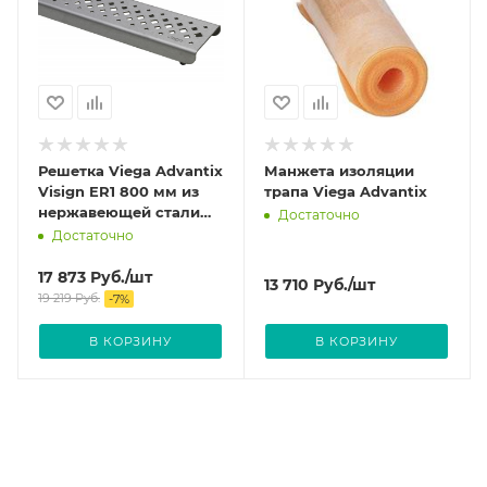
Решетка Viega Advantix
Манжета изоляции
Visign ER1 800 мм из
трапа Viega Advantix
нержавеющей стали
Достаточно
цвет Матовый 570439
Достаточно
17 873
Руб.
/шт
13 710
Руб.
/шт
19 219
Руб.
-
7
%
В КОРЗИНУ
В КОРЗИНУ