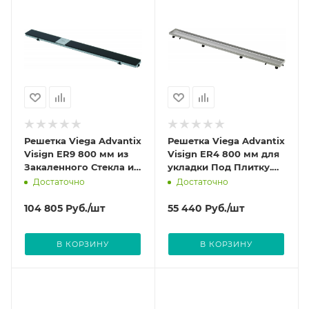
Решетка Viega Advantix
Решетка Viega Advantix
Visign ER9 800 мм из
Visign ER4 800 мм для
Закаленного Стекла и
укладки Под Плитку.
нержавеющей стали
Из нержавеющей стали
Достаточно
Достаточно
цвет Черный 617080
цвет Матовый 589578
104 805
Руб.
/шт
55 440
Руб.
/шт
В КОРЗИНУ
В КОРЗИНУ