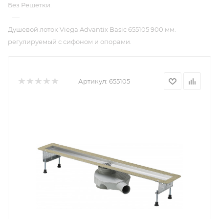
Без Решетки.
—
Душевой лоток Viega Advantix Basic 655105 900 мм.
регулируемый с сифоном и опорами.
Артикул:
655105