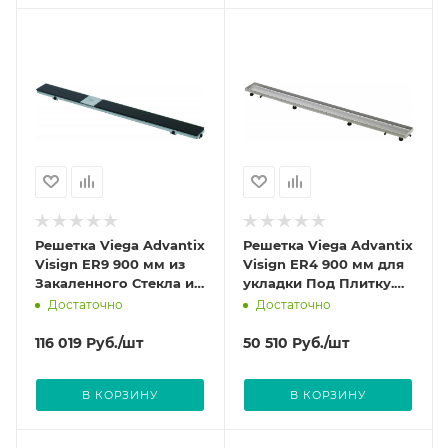
Решетка Viega Advantix
Решетка Viega Advantix
Visign ER9 900 мм из
Visign ER4 900 мм для
Закаленного Стекла и
укладки Под Плитку.
нержавеющей стали
Из нержавеющей стали
Достаточно
Достаточно
цвет Черный 617097
цвет Матовый 589585
116 019
Руб.
/шт
50 510
Руб.
/шт
В КОРЗИНУ
В КОРЗИНУ