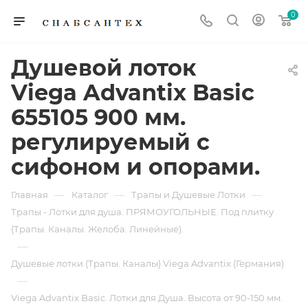
0
Душевой лоток
Viega Advantix Basic
655105 900 мм.
регулируемый с
сифоном и опорами.
—
—
—
Главная
Каталог
Трапы и Душевые Лотки
Трапы - Лотки для душа. ПРЯМОУГОЛЬНЫЕ. Под плитку
(Трапы. Каналы. Желоба. Линейные).
—
Душевые лотки (Трапы. Каналы) Viega Advantix (Германия)
—
Viega Advantix Basic. Лотки для Душа. Высота от 90-150 мм.