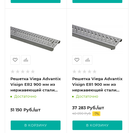
Решетка Viega Advantix
Решетка Viega Advantix
Visign ER2 900 мм из
Visign ER1 900 мм из
нержавеющей стали
нержавеющей стали
цвет Глянцевый 571597
цвет Глянцевый 571542
Достаточно
Достаточно
37 283
Руб.
/шт
51 150
Руб.
/шт
40 090
Руб.
-
7
%
В КОРЗИНУ
В КОРЗИНУ