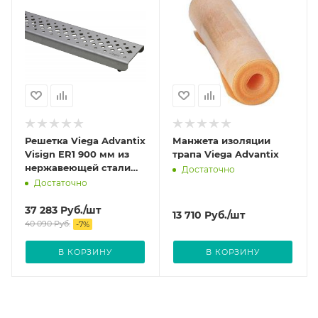
Решетка Viega Advantix
Манжета изоляции
Visign ER1 900 мм из
трапа Viega Advantix
нержавеющей стали
Достаточно
цвет Матовый 570446
Достаточно
37 283
Руб.
/шт
13 710
Руб.
/шт
40 090
Руб.
-
7
%
В КОРЗИНУ
В КОРЗИНУ