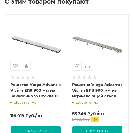
С этим товаром покупают
Решетка Viega Advantix
Решетка Viega Advantix
Visign ER9 900 мм из
Visign ER3 900 мм из
Закаленного Стекла и
нержавеющей стали
нержавеющей стали
цвет Глянцевый 589530
Достаточно
Достаточно
цвет светло-серый
616946
53 346
Руб.
/шт
116 019
Руб.
/шт
57 362
Руб.
-
7
%
В КОРЗИНУ
В КОРЗИНУ