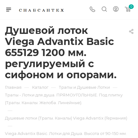
0
Душевой лоток
Viega Advantix Basic
655129 1200 мм.
регулируемый с
сифоном и опорами.
—
—
—
Главная
Каталог
Трапы и Душевые Лотки
Трапы - Лотки для душа. ПРЯМОУГОЛЬНЫЕ. Под плитку
(Трапы. Каналы. Желоба. Линейные).
—
Душевые лотки (Трапы. Каналы) Viega Advantix (Германия)
—
Viega Advantix Basic. Лотки для Душа. Высота от 90-150 мм.