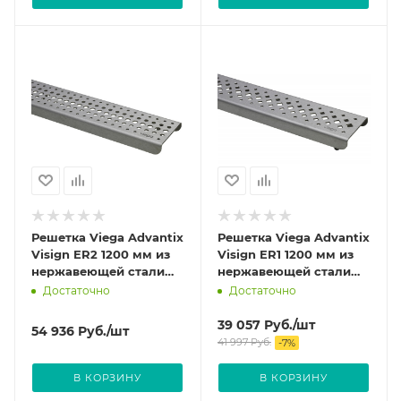
Решетка Viega Advantix
Решетка Viega Advantix
Visign ER2 1200 мм из
Visign ER1 1200 мм из
нержавеющей стали
нержавеющей стали
цвет Глянцевый 571610
цвет Глянцевый 571566
Достаточно
Достаточно
39 057
Руб.
/шт
54 936
Руб.
/шт
41 997
Руб.
-
7
%
В КОРЗИНУ
В КОРЗИНУ