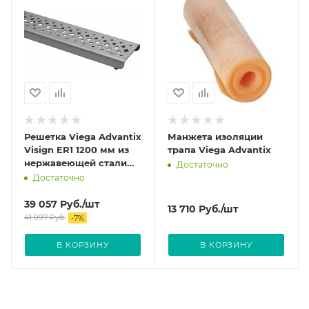
Решетка Viega Advantix
Манжета изоляции
Visign ER1 1200 мм из
трапа Viega Advantix
нержавеющей стали
Достаточно
цвет Матовый 571467
Достаточно
39 057
Руб.
/шт
13 710
Руб.
/шт
41 997
Руб.
-
7
%
В КОРЗИНУ
В КОРЗИНУ