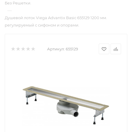
Без Решетки.
—
Душевой лоток Viega Advantix Basic 655129 1200 мм.
регулируемый с сифоном и опорами.
Артикул:
655129