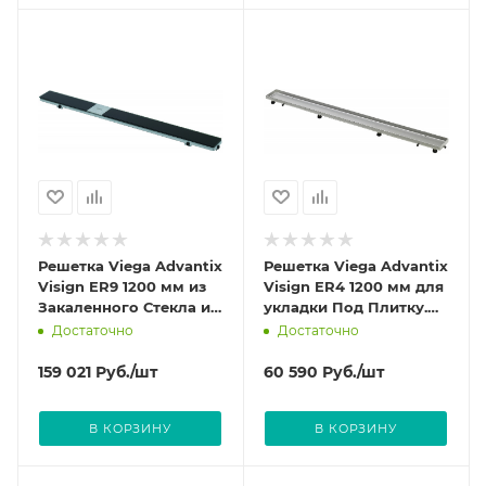
Решетка Viega Advantix
Решетка Viega Advantix
Visign ER9 1200 мм из
Visign ER4 1200 мм для
Закаленного Стекла и
укладки Под Плитку.
нержавеющей стали
Из нержавеющей стали
Достаточно
Достаточно
цвет Черный 617 110
цвет Матовый 589608
159 021
Руб.
/шт
60 590
Руб.
/шт
В КОРЗИНУ
В КОРЗИНУ