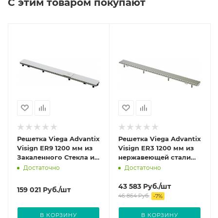
С этим товаром покупают
Решетка Viega Advantix
Решетка Viega Advantix
Visign ER9 1200 мм из
Visign ER3 1200 мм из
Закаленного Стекла и
нержавеющей стали
нержавеющей стали
цвет Глянцевый 589554
Достаточно
Достаточно
цвет светло-серый
617066
43 583
Руб.
/шт
159 021
Руб.
/шт
46 864
Руб.
-
7
%
В КОРЗИНУ
В КОРЗИНУ