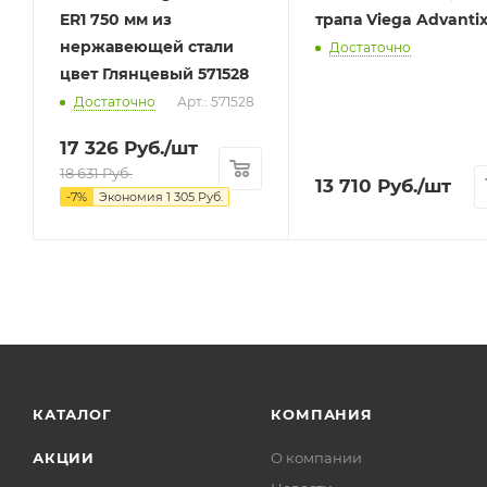
ER1 750 мм из
трапа Viega Advanti
нержавеющей стали
Достаточно
цвет Глянцевый 571528
Достаточно
Арт.: 571528
17 326
Руб.
/шт
18 631
Руб.
13 710
Руб.
/шт
-
7
%
Экономия
1 305
Руб.
КАТАЛОГ
КОМПАНИЯ
АКЦИИ
О компании