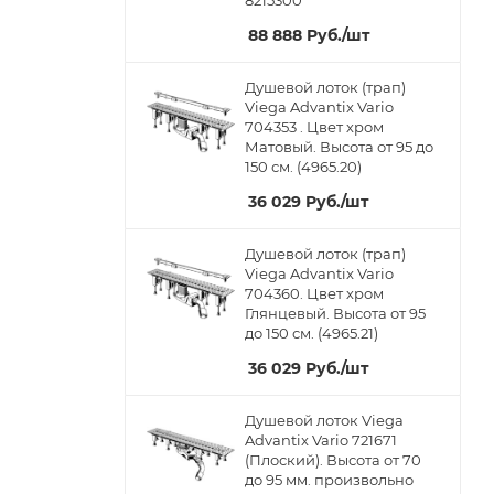
8215300
88 888
Руб.
/шт
Душевой лоток (трап)
Viega Advantix Vario
704353 . Цвет хром
Матовый. Высота от 95 до
150 см. (4965.20)
36 029
Руб.
/шт
Душевой лоток (трап)
Viega Advantix Vario
704360. Цвет хром
Глянцевый. Высота от 95
до 150 см. (4965.21)
36 029
Руб.
/шт
Душевой лоток Viega
Advantix Vario 721671
(Плоский). Высота от 70
до 95 мм. произвольно