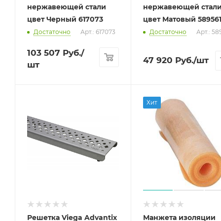
нержавеющей стали
нержавеющей стал
цвет Черный 617073
цвет Матовый 58956
Достаточно
Арт.: 617073
Достаточно
Арт.: 58
103 507
Руб.
/
47 920
Руб.
/шт
шт
Хит
Решетка Viega Advantix
Манжета изоляции