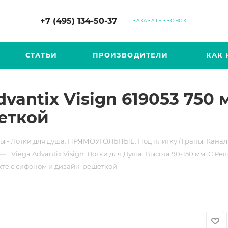
+7 (495) 134-50-37
ЗАКАЗАТЬ ЗВОНОК
СТАТЬИ
ПРОИЗВОДИТЕЛИ
КАК 
antix Visign 619053 750 
еткой
ы - Лотки для душа. ПРЯМОУГОЛЬНЫЕ. Под плитку (Трапы. Канал
—
Viega Advantix Visign. Лотки для Душа. Высота 90-150 мм. С Ре
екте с сифоном и дизайн-решеткой