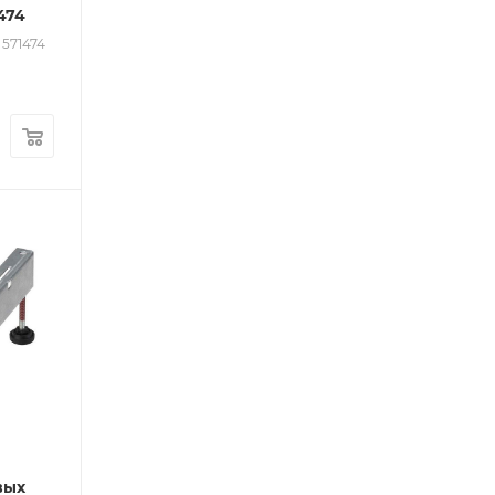
вый 571474
: 571474
вых