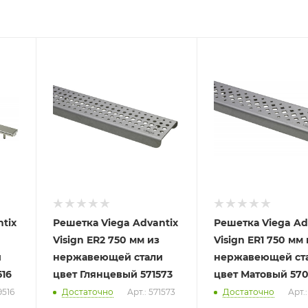
tix
Решетка Viega Advantix
Решетка Viega Ad
Visign ER2 750 мм из
Visign ER1 750 мм
и
нержавеющей стали
нержавеющей ст
516
цвет Глянцевый 571573
цвет Матовый 57
9516
Достаточно
Арт.: 571573
Достаточно
Арт.