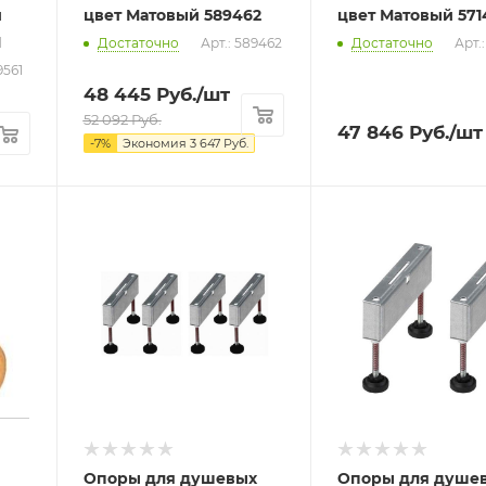
и
цвет Матовый 589462
цвет Мато
1
Достаточно
Арт.: 589462
Достаточно
Арт.
9561
48 445
Руб.
/шт
52 092
Руб.
47 846
Руб.
/шт
-
7
%
Экономия
3 647
Руб.
Опоры для душевых
Опоры для душе