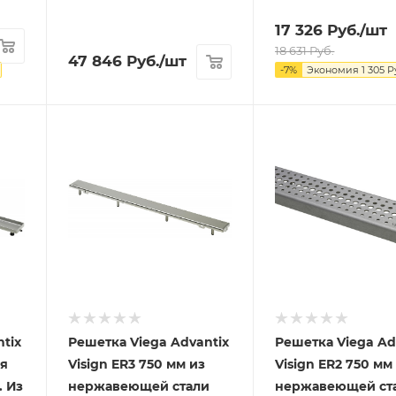
17 326
Руб.
/шт
18 631
Руб.
47 846
Руб.
/шт
-
7
%
Экономия
1 305
Р
tix
Решетка Viega Advantix
Решетка Viega Ad
ля
Visign ER3 750 мм из
Visign ER2 750 мм
. Из
нержавеющей стали
нержавеющей ст