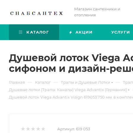
Магазин сантехники и
отопления
КАТАЛОГ
АКЦИИ
УСЛУГИ
Душевой лоток Viega Adv
сифоном и дизайн-реш
—
—
—
Главная
Каталог
Трапы и Душевые Лотки
Трап
Душевые лотки (Трапы. Каналы) Viega Advantix (Германия)
Душевой лоток Viega Advantix Visign 619053 750 мм. в компл
Артикул:
619 053