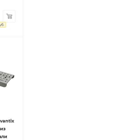
уб.
vantix
 из
али