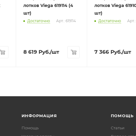
x
лотков Viega 619114 (4
лотков Viega 61910
шт)
шт)
Достаточно
Арт.: 619114
Достаточно
Арт.:
8 619
Руб.
/шт
7 366
Руб.
/шт
ИНФОРМАЦИЯ
ПОМОЩЬ
Помощь
Статьи