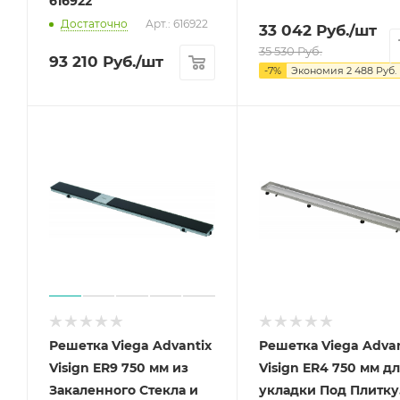
616922
Достаточно
Арт.: 616922
33 042
Руб.
/шт
35 530
Руб.
93 210
Руб.
/шт
-
7
%
Экономия
2 488
Руб.
Решетка Viega Advantix
Решетка Viega Advan
Visign ER9 750 мм из
Visign ER4 750 мм д
Закаленного Стекла и
укладки Под Плитку