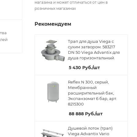
магазина и может отличаться от цен в
розничных магазинах
Рекомендуем
тва
елей
Трап для душа Viega с
сухим затвором. 583217
DN 50 Viega Advantix для
душа горизонтальный.
5 430
Руб.
/шт
Reflex N 300, серый,
Мембранный
расширительный бак,
Экспанзомат 6 бар, арт.
8215300
88 888
Руб.
/шт
Душевой лоток (трап)
Viega Advantix Vario