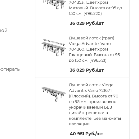
704353 . Цвет хром
Матовый. Высота от 95 до
150 см. (4965.20)
36 029
Руб.
/шт
ной
Душевой лоток (трап)
Viega Advantix Vario
704360. Цвет хром
Глянцевый. Высота от 95
до 150 см. (4965.21)
ротирать
36 029
Руб.
/шт
Душевой лоток Viega
Advantix Vario 721671
(Плоский). Высота от 70
до 95 мм. произвольно
укорачиваемый БЕЗ
дизайн-решетки в
комплекте. Без манжеты
изоляции
40 951
Руб.
/шт