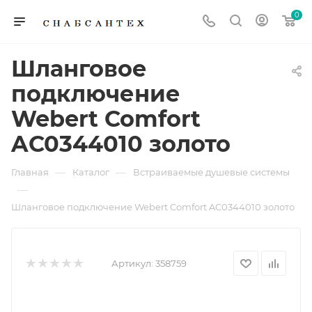
0
Шланговое
подключение
Webert Comfort
AC0344010 золото
—
—
Главная
Каталог
Встраиваемые душевые системы
—
Шланговое подключение Webert Comfort AC0344010 золото
Артикул:
358759