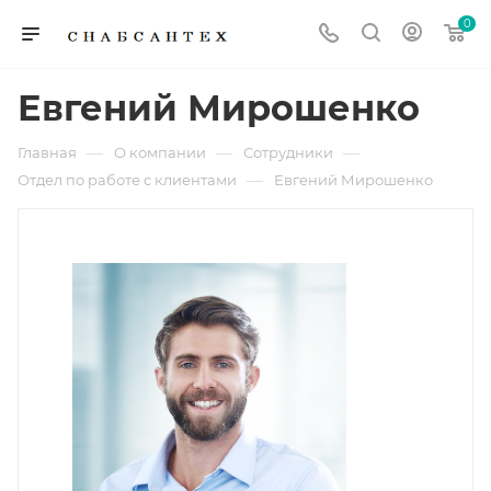
0
Евгений Мирошенко
—
—
—
Главная
О компании
Сотрудники
—
Отдел по работе с клиентами
Евгений Мирошенко