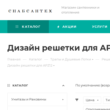
Магазин сантехники и
отопления
КАТАЛОГ
АКЦИИ
УСЛУГИ
Дизайн решетки для A
—
—
—
Главная
Каталог
Трапы и Душевые Лотки
Реше
Дизайн решетки для APZ12
По умолчанию (возр
КАТАЛОГ
Унитазы и Раковины
Цена
Ти
Отапливаемая 