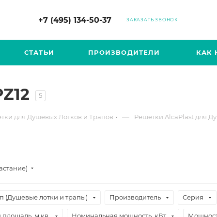
+7 (495) 134-50-37
ЗАКАЗАТЬ ЗВОНОК
СТАТЬИ
ПРОИЗВОДИТЕЛИ
КАК 
PZ12
5
—
тки для Душевых Лотков и Трапов
Решетки AlcaPlast для Д
астание)
п (Душевые лотки и трапы)
Производитель
Серия
площадь, м.кв.
Номинальная мощность, кВт
Мощност