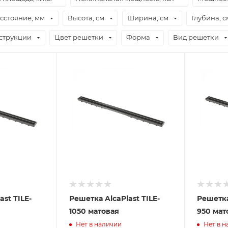
сстояние, мм
Высота, см
Ширина, см
Глубина, с
струкции
Цвет решетки
Форма
Вид решетки
ast TILE-
Решетка AlcaPlast TILE-
Решетка
1050 матовая
950 мат
Нет в наличии
Нет в 