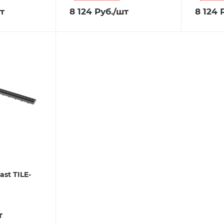
т
8 124
Руб.
/шт
8 124
Р
ast TILE-
т