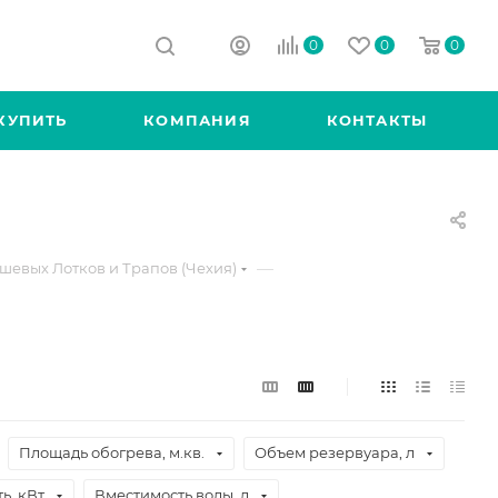
0
0
0
КУПИТЬ
КОМПАНИЯ
КОНТАКТЫ
—
ушевых Лотков и Трапов (Чехия)
Площадь обогрева, м.кв.
Объем резервуара, л
ь, кВт
Вместимость воды, л