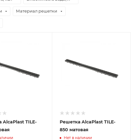
м
Материал решетки
 AlcaPlast TILE-
Решетка AlcaPlast TILE-
овая
850 матовая
наличии
Нет в наличии