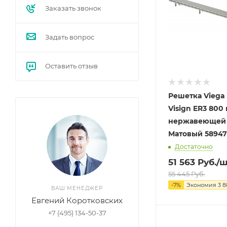
Заказать звонок
Задать вопрос
Оставить отзыв
Решетка Viega 
Visign ER3 800
нержавеющей 
Матовый 589
Достаточно
51 563
Руб.
/ш
55 445
Руб.
-
7
%
Экономия
3 8
ВАШ МЕНЕДЖЕР
Евгений Коротковских
+7 (495) 134-50-37