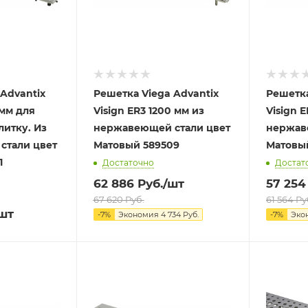
Advantix
Решетка Viega Advantix
Решетка
 мм для
Visign ER3 1200 мм из
Visign 
литку. Из
нержавеющей стали цвет
нержав
стали цвет
Матовый 589509
61
Достаточно
Достат
62 886
Руб.
/шт
57 254
67 620
Руб.
61 564
Ру
шт
-
7
%
Экономия
4 734
Руб.
-
7
%
Эко