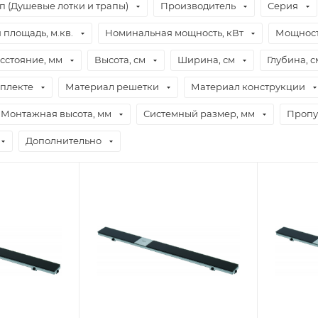
п (Душевые лотки и трапы)
Производитель
Серия
площадь, м.кв.
Номинальная мощность, кВт
Мощност
сстояние, мм
Высота, см
Ширина, см
Глубина, с
мплекте
Материал решетки
Материал конструкции
Монтажная высота, мм
Системный размер, мм
Пропус
Дополнительно