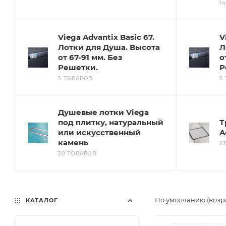
1
Viega Advantix Basic 67.
V
Лотки для Душа. Высота
Л
от 67-91 мм. Без
о
Решетки.
Р
5 ТОВАРОВ
5
Душевые лотки Viega
под плитку, натуральный
Т
или искусственный
A
камень
2
30 ТОВАРОВ
По умолчанию (возр
КАТАЛОГ