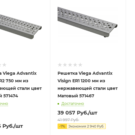
 Viega Advantix
Решетка Viega Advantix
ER2 750 мм из
Visign ER1 1200 мм из
еющей стали цвет
нержавеющей стали цвет
Матовый 571474
Матовый 571467
очно
Достаточно
39 057
Руб.
/шт
41 997
Руб.
6
Руб.
/шт
-
7
%
Экономия
2 940
Руб.