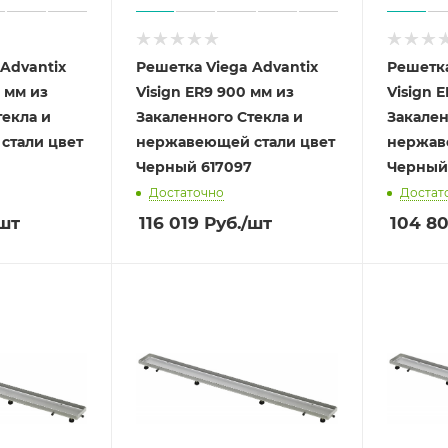
Advantix
Решетка Viega Advantix
Решетка
0 мм из
Visign ER9 900 мм из
Visign 
текла и
Закаленного Стекла и
Закален
стали цвет
нержавеющей стали цвет
нержав
Черный 617097
Достаточно
Достат
шт
116 019
Руб.
/шт
104 8