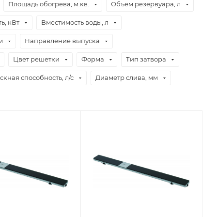
Площадь обогрева, м.кв.
Объем резервуара, л
ь, кВт
Вместимость воды, л
м
Направление выпуска
Цвет решетки
Форма
Тип затвора
кная способность, л/с
Диаметр слива, мм