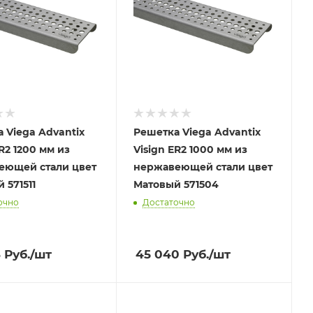
 Viega Advantix
Решетка Viega Advantix
ER2 1200 мм из
Visign ER2 1000 мм из
еющей стали цвет
нержавеющей стали цвет
Матовый 571511
Матовый 571504
очно
Достаточно
6
Руб.
/шт
45 040
Руб.
/шт