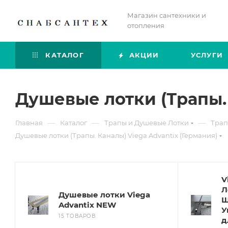
Магазин сантехники и
отопления
КАТАЛОГ
АКЦИИ
УСЛУГИ
Душевые лотки (Трапы. 
—
—
—
Главная
Каталог
Трапы и Душевые Лотки
Трап
Душевые лотки (Трапы. Каналы) Viega Advantix (Германия)
V
Л
Душевые лотки Viega
Щ
Advantix NEW
У
15 ТОВАРОВ
д