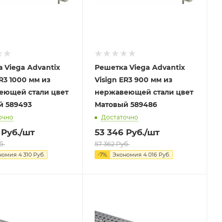
 Viega Advantix
Решетка Viega Advantix
ER3 1000 мм из
Visign ER3 900 мм из
еющей стали цвет
нержавеющей стали цвет
Матовый 589493
Матовый 589486
очно
Достаточно
Руб.
/шт
53 346
Руб.
/шт
б.
57 362
Руб.
номия
4 310
Руб.
-
7
%
Экономия
4 016
Руб.