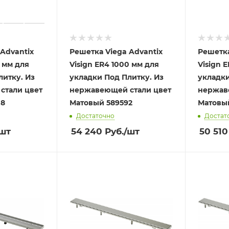
Advantix
Решетка Viega Advantix
Решетка
0 мм для
Visign ER4 1000 мм для
Visign 
литку. Из
укладки Под Плитку. Из
укладки
стали цвет
нержавеющей стали цвет
нержав
608
Матовый 589592
Достаточно
Достат
/шт
54 240
Руб.
/шт
50 510