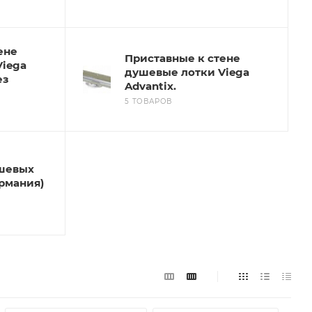
ене
Приставные к стене
Viega
душевые лотки Viega
ез
Advantix.
5 ТОВАРОВ
шевых
ермания)