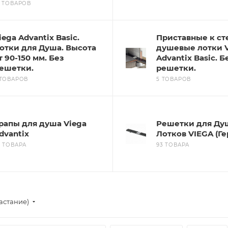
4 ТОВАРОВ
iega Advantix Basic.
Приставные к ст
отки для Душа. Высота
душевые лотки 
т 90-150 мм. Без
Advantix Basic. Б
ешетки.
решетки.
 ТОВАРОВ
5 ТОВАРОВ
рапы для душа Viega
Решетки для Ду
dvantix
Лотков VIEGA (Г
3 ТОВАРА
93 ТОВАРА
астание)