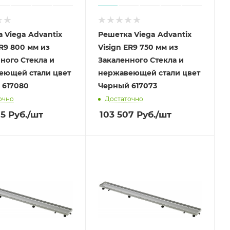
 Viega Advantix
Решетка Viega Advantix
ER9 800 мм из
Visign ER9 750 мм из
ного Стекла и
Закаленного Стекла и
еющей стали цвет
нержавеющей стали цвет
Черный 617080
Черный 617073
очно
Достаточно
05
Руб.
/шт
103 507
Руб.
/шт