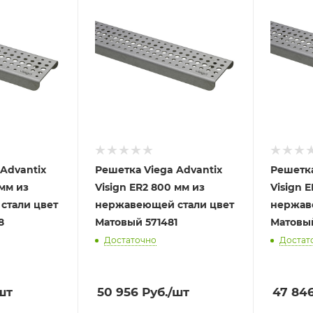
Advantix
Решетка Viega Advantix
Решетка
 мм из
Visign ER2 800 мм из
Visign 
стали цвет
нержавеющей стали цвет
нержав
98
Матовый 571481
Достаточно
Достат
шт
50 956
Руб.
/шт
47 84