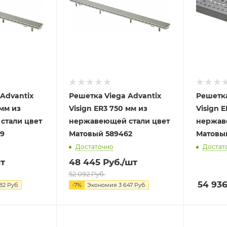
Advantix
Решетка Viega Advantix
Решетка
 мм из
Visign ER3 750 мм из
Visign 
стали цвет
нержавеющей стали цвет
нержав
479
Матовый 589462
Достаточно
Достат
т
48 445
Руб.
/шт
52 092
Руб.
54 93
82
Руб.
-
7
%
Экономия
3 647
Руб.