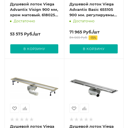
Душевой лоток Viega
Душевой лоток Viega
Advantix Visign 900 мм,
Advantix Basic 655105
хром матовый. 618025
900 мм. регулируемый
(4964.80)
с сифоном и опорами.
Достаточно
Достаточно
71 965
Руб.
/шт
53 575
Руб.
/шт
84 665
Руб.
-
15
%
В КОРЗИНУ
В КОРЗИНУ
Душевой лоток Viega
Душевой лоток Viega