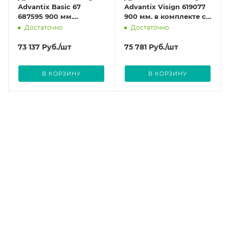
Advantix Basic 67
Advantix Visign 619077
687595 900 мм.
900 мм. в комплекте с
регулируемый с
сифоном и дизайн-
Достаточно
Достаточно
песчанной посыпкой и
решеткой
опорами.
73 137
Руб.
/шт
75 781
Руб.
/шт
В КОРЗИНУ
В КОРЗИНУ