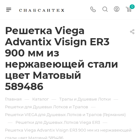
0
Решетка Viega
Advantix Visign ER3
900 мм из
нержавеющей стали
цвет Матовый
589486
—
—
—
Главная
Каталог
Трапы и Душевые Лотки
—
Решетки для Душевых Лотков и Трапов
Решетки VIEGA для Душевых Лотков и Трапов (Германия)
—
—
Решетки для Душевых Лотков Viega ER3
Решетка Viega Advantix Visign ER3 900 мм из нержавеющей
стали цвет Матовый 589486