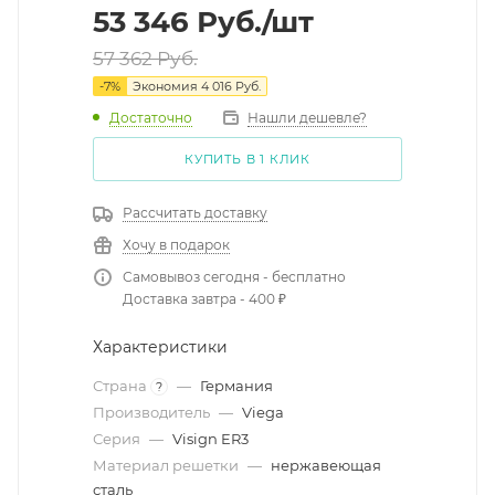
53 346
Руб.
/шт
57 362
Руб.
-
7
%
Экономия
4 016
Руб.
Достаточно
Нашли дешевле?
КУПИТЬ В 1 КЛИК
Рассчитать доставку
Хочу в подарок
Самовывоз сегодня - бесплатно
Доставка завтра - 400 ₽
Характеристики
Страна
—
Германия
?
Производитель
—
Viega
Серия
—
Visign ER3
Материал решетки
—
нержавеющая
сталь