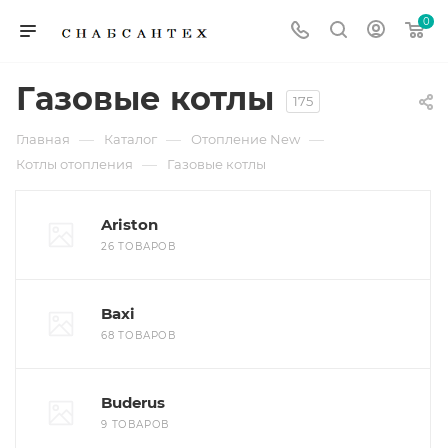
0
Газовые котлы
175
—
—
—
Главная
Каталог
Отопление New
—
Котлы отопления
Газовые котлы
Ariston
26 ТОВАРОВ
Baxi
68 ТОВАРОВ
Buderus
9 ТОВАРОВ