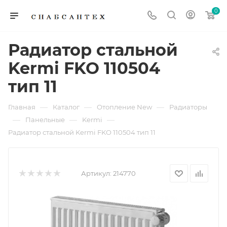
0
Радиатор стальной
Kermi FKO 110504
тип 11
—
—
—
Главная
Каталог
Отопление New
Радиаторы
—
—
—
Панельные
Kermi
Радиатор стальной Kermi FKO 110504 тип 11
Артикул:
214770