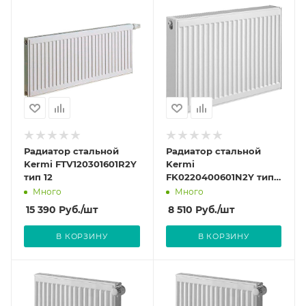
Радиатор стальной
Радиатор стальной
Kermi FTV120301601R2Y
Kermi
тип 12
FK0220400601N2Y тип
22
Много
Много
15 390
Руб.
/шт
8 510
Руб.
/шт
В КОРЗИНУ
В КОРЗИНУ