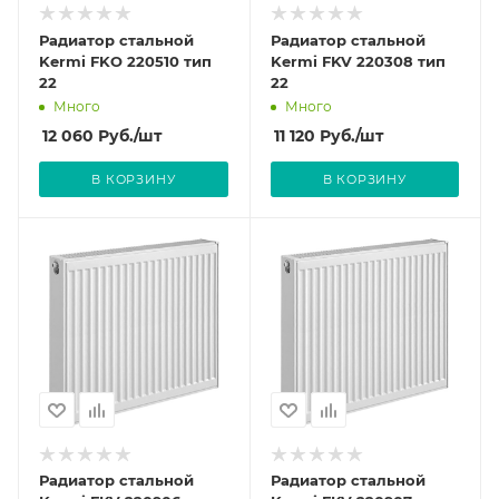
Радиатор стальной
Радиатор стальной
Kermi FKO 220510 тип
Kermi FKV 220308 тип
22
22
Много
Много
12 060
Руб.
/шт
11 120
Руб.
/шт
В КОРЗИНУ
В КОРЗИНУ
Радиатор стальной
Радиатор стальной