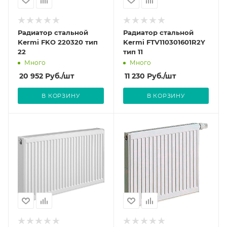
Радиатор стальной
Радиатор стальной
Kermi FKO 220320 тип
Kermi FTV110301601R2Y
22
тип 11
Много
Много
20 952
Руб.
/шт
11 230
Руб.
/шт
В КОРЗИНУ
В КОРЗИНУ