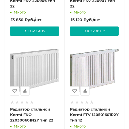
Kermi FKV 220906 тип
Kermi FKV 220907 тип
22
22
Много
Много
13 850
Руб.
/шт
15 120
Руб.
/шт
В КОРЗИНУ
В КОРЗИНУ
Радиатор стальной
Радиатор стальной
Kermi FKO
Kermi FTV 120501601R2Y
220300601N2Y тип 22
тип 12
Много
Много