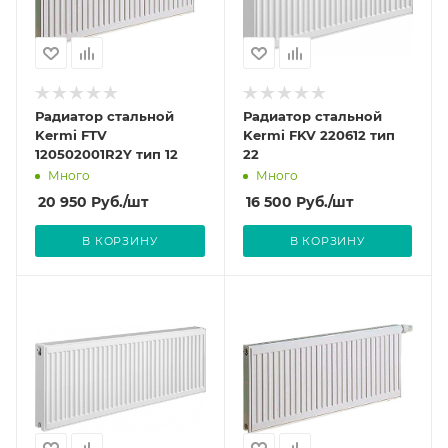
Радиатор стальной
Радиатор стальной
Kermi FTV
Kermi FKV 220612 тип
120502001R2Y тип 12
22
Много
Много
20 950
Руб.
/шт
16 500
Руб.
/шт
В КОРЗИНУ
В КОРЗИНУ