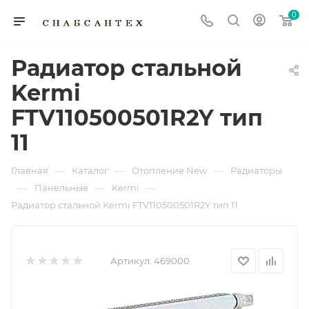
0
Радиатор стальной
Kermi
FTV110500501R2Y тип
11
—
—
—
Главная
Каталог
Отопление New
Радиаторы
—
—
—
Панельные
Kermi
Радиатор стальной Kermi FTV110500501R2Y тип 11
Артикул:
469000