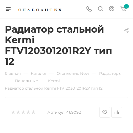
0
Радиатор стальной
Kermi
FTV120301201R2Y тип
12
—
—
—
Главная
Каталог
Отопление New
Радиаторы
—
—
—
Панельные
Kermi
Радиатор стальной Kermi FTV120301201R2Y тип 12
Артикул:
469092