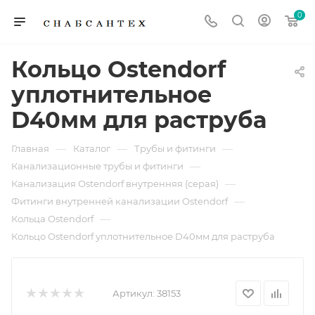
0
Кольцо Ostendorf
уплотнительное
D40мм для раструба
—
—
—
Главная
Каталог
Трубы и фитинги
—
Канализационные трубы и фитинги
—
Канализация Ostendorf внутренняя (серая)
—
Фитинги внутренней канализации Ostendorf
—
Кольца Ostendorf
Кольцо Ostendorf уплотнительное D40мм для раструба
Артикул:
38153