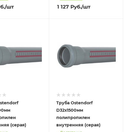
б.
/шт
1 127
Руб.
/шт
stendorf
Труба Ostendorf
00мм
D32х1500мм
опилен
полипропилен
няя (серая)
внутренняя (серая)