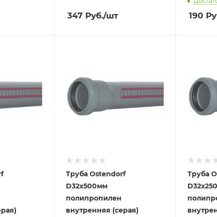
Достат
347
Руб.
/шт
190
Ру
f
Труба Ostendorf
Труба O
D32х500мм
D32х25
полипропилен
полипр
ерая)
внутренняя (серая)
внутрен