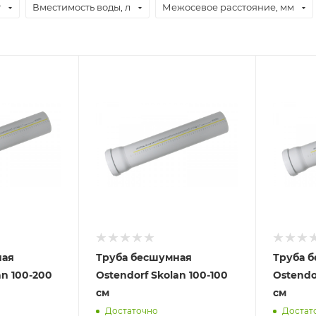
т
Вместимость воды, л
Межосевое расстояние, мм
ная
Труба бесшумная
Труба 
an 100-200
Ostendorf Skolan 100-100
Ostendo
см
см
Достаточно
Достат