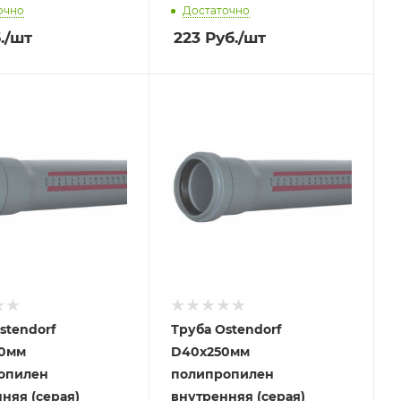
очно
Достаточно
.
/шт
223
Руб.
/шт
stendorf
Труба Ostendorf
0мм
D40х250мм
опилен
полипропилен
няя (серая)
внутренняя (серая)