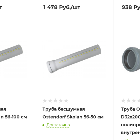
т
1 478
Руб.
/шт
938
Ру
ная
Труба бесшумная
Труба O
an 56-100 см
Ostendorf Skolan 56-50 см
D32х20
полипр
Достаточно
внутрен