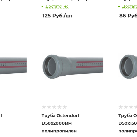
Достаточно
Достат
125
Руб.
/шт
86
Руб
f
Труба Ostendorf
Труба O
D50х2000мм
D50х15
полипропилен
полипр