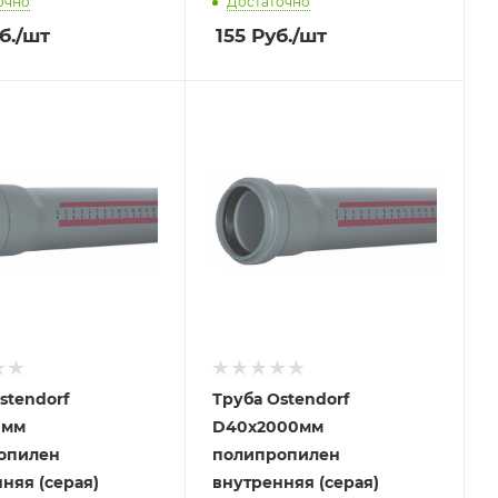
очно
Достаточно
б.
/шт
155
Руб.
/шт
stendorf
Труба Ostendorf
0мм
D40х2000мм
опилен
полипропилен
няя (серая)
внутренняя (серая)