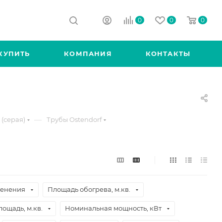
0
0
0
КУПИТЬ
КОМПАНИЯ
КОНТАКТЫ
—
(серая)
Трубы Ostendorf
менения
Площадь обогрева, м.кв.
ощадь, м.кв.
Номинальная мощность, кВт