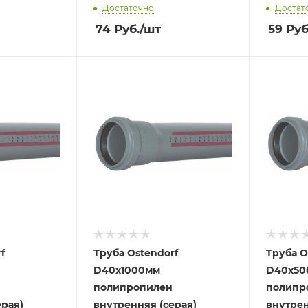
Достаточно
Достат
74
Руб.
/шт
59
Руб
f
Труба Ostendorf
Труба O
D40х1000мм
D40х50
полипропилен
полипр
ерая)
внутренняя (серая)
внутрен