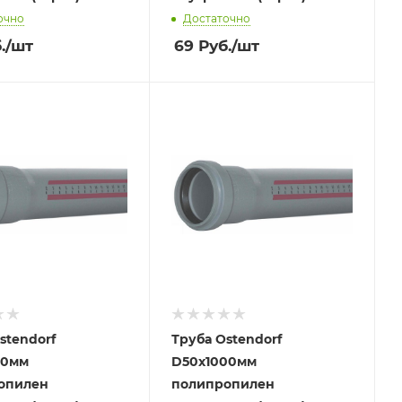
очно
Достаточно
.
/шт
69
Руб.
/шт
stendorf
Труба Ostendorf
00мм
D50х1000мм
опилен
полипропилен