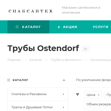
Магазин сантехники и
отопления
КАТАЛОГ
АКЦИИ
УСЛУГИ
Трубы Ostendorf
30
—
—
—
Главная
Каталог
Трубы и фитинги
Канализаци
По умолчанию (возр
КАТАЛОГ
Унитазы и Раковины
Цена
Пр
Объем резерву
Трапы и Душевые Лотки