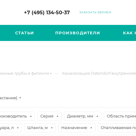
+7 (495) 134-50-37
ЗАКАЗАТЬ ЗВОНОК
СТАТЬИ
ПРОИЗВОДИТЕЛИ
КАК 
—
онные трубы и фитинги
Канализация Ostendorf внутренняя 
астание)
оизводитель
Серия
Диаметр, мм
Область при
ара, л
Штанга, м
Назначение
Отапливаемая пл