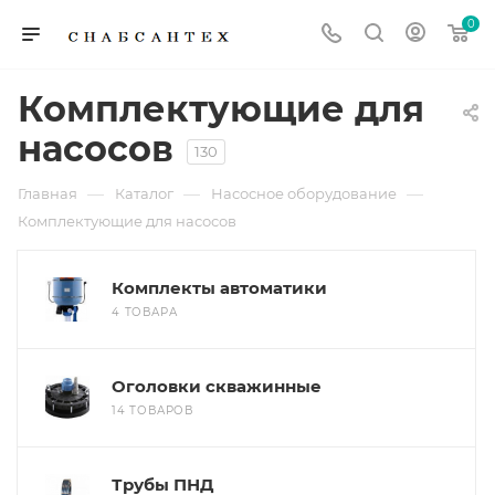
0
Комплектующие для
насосов
130
—
—
—
Главная
Каталог
Насосное оборудование
Комплектующие для насосов
Комплекты автоматики
4 ТОВАРА
Оголовки скважинные
14 ТОВАРОВ
Трубы ПНД