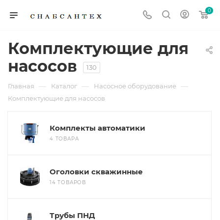
0
Комплектующие для
насосов
130
—
—
—
Главная
Каталог
Насосное оборудование
Комплектующие для насосов
Комплекты автоматики
4 ТОВАРА
Оголовки скважинные
14 ТОВАРОВ
Трубы ПНД