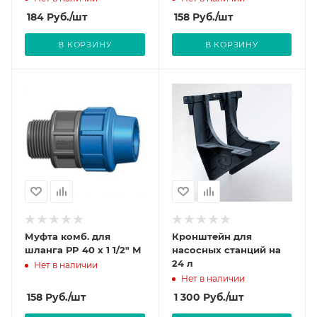
184
Руб.
/шт
158
Руб.
/шт
В КОРЗИНУ
В КОРЗИНУ
Муфта комб. для
Кронштейн для
шланга РP 40 х 1 1/2" М
насосных станций на
24 л
Нет в наличии
Нет в наличии
158
Руб.
/шт
1 300
Руб.
/шт