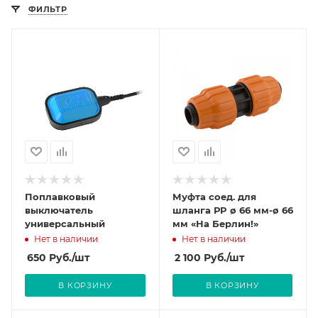
ФИЛЬТР
Поплавковый
Муфта соед. для
выключатель
шланга РP ø 66 мм-ø 66
универсальный
мм «На Берлин!»
Нет в наличии
Нет в наличии
650
Руб.
/шт
2 100
Руб.
/шт
В КОРЗИНУ
В КОРЗИНУ