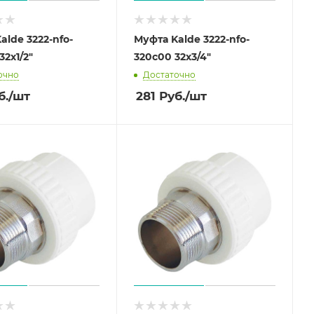
alde 3222-nfo-
Муфта Kalde 3222-nfo-
32х1/2"
320c00 32х3/4"
очно
Достаточно
б.
/шт
281
Руб.
/шт