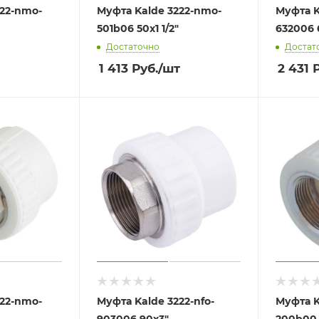
222-nmo-
Муфта Kalde 3222-nmo-
Муфта K
501b06 50х1 1/2"
632006 
Достаточно
Достат
1 413
Руб.
/шт
2 431
Р
222-nmo-
Муфта Kalde 3222-nfo-
Муфта K
903006 90х3"
200b00 