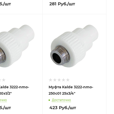
б.
/шт
281
Руб.
/шт
alde 3222-nmo-
Муфта Kalde 3222-nmo-
20х1/2"
250c01 25х3/4"
очно
Достаточно
б.
/шт
423
Руб.
/шт