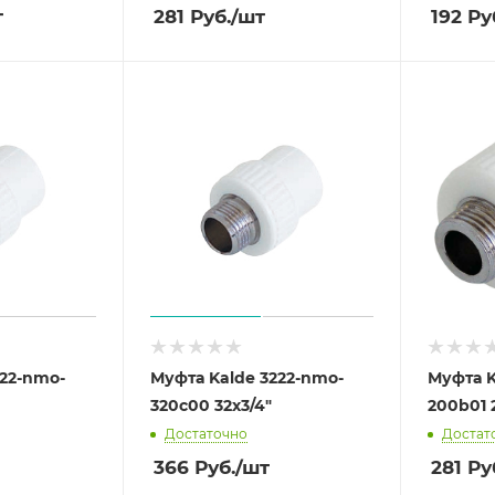
т
281
Руб.
/шт
192
Ру
222-nmo-
Муфта Kalde 3222-nmo-
Муфта K
320c00 32х3/4"
200b01 
Достаточно
Достат
366
Руб.
/шт
281
Ру