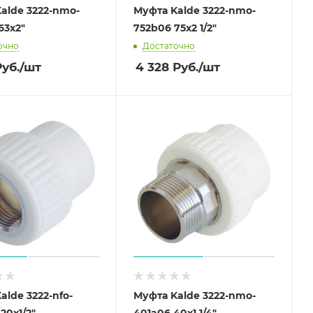
alde 3222-nmo-
Муфта Kalde 3222-nmo-
63х2"
752b06 75х2 1/2"
очно
Достаточно
уб.
/шт
4 328
Руб.
/шт
alde 3222-nfo-
Муфта Kalde 3222-nmo-
20х1/2"
401a06 40х1 1/4"