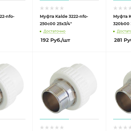
22-nfo-
Муфта Kalde 3222-nfo-
Муфта K
250c00 25х3/4"
320b00 
Достаточно
Достат
192
Руб.
/шт
281
Ру