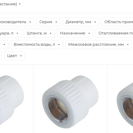
астание)
оизводитель
Серия
Диаметр, мм
Область при
ара, л
Штанга, м
Назначение
Отапливаемая пл
т
Вместимость воды, л
Межосевое расстояние, мм
Цвет