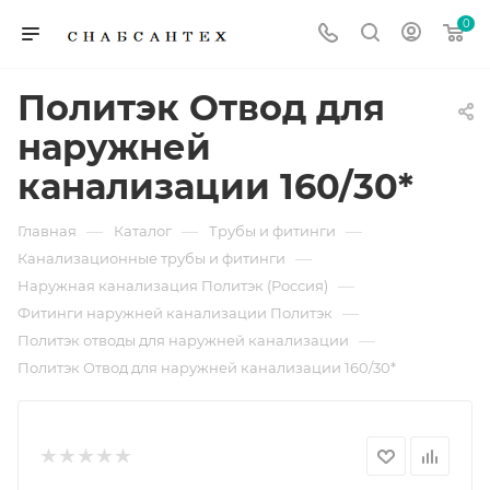
0
Политэк Отвод для
наружней
канализации 160/30*
—
—
—
Главная
Каталог
Трубы и фитинги
—
Канализационные трубы и фитинги
—
Наружная канализация Политэк (Россия)
—
Фитинги наружней канализации Политэк
—
Политэк отводы для наружней канализации
Политэк Отвод для наружней канализации 160/30*