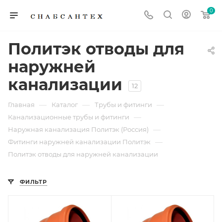
0
Политэк отводы для
наружней
канализации
12
—
—
—
Главная
Каталог
Трубы и фитинги
—
Канализационные трубы и фитинги
—
Наружная канализация Политэк (Россия)
—
Фитинги наружней канализации Политэк
Политэк отводы для наружней канализации
ФИЛЬТР