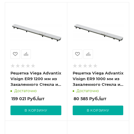
Решетка Viega Advantix
Решетка Viega Advantix
Visign ER9 1200 мм из
Visign ER9 1000 мм из
Закаленного Стекла и
Закаленного Стекла и
нержавеющей стали
нержавеющей стали
Достаточно
Достаточно
цвет светло-серый
цвет светло-серый
159 021
Руб.
/шт
80 585
Руб.
/шт
617066
617059
В КОРЗИНУ
В КОРЗИНУ