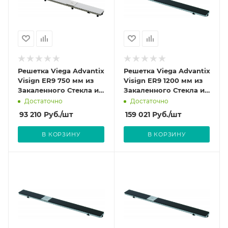
Решетка Viega Advantix
Решетка Viega Advantix
Visign ER9 750 мм из
Visign ER9 1200 мм из
Закаленного Стекла и
Закаленного Стекла и
нержавеющей стали
нержавеющей стали
Достаточно
Достаточно
цвет светло-серый
цвет Черный 617 110
93 210
Руб.
/шт
159 021
Руб.
/шт
616922
В КОРЗИНУ
В КОРЗИНУ