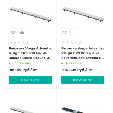
Решетка Viega Advantix
Решетка Viega Advantix
Visign ER9 900 мм из
Visign ER9 800 мм из
Закаленного Стекла и
Закаленного Стекла и
нержавеющей стали
нержавеющей стали
Достаточно
Достаточно
цвет светло-серый
цвет светло-серый
116 019
Руб.
/шт
104 805
Руб.
/шт
616946
616939
В КОРЗИНУ
В КОРЗИНУ