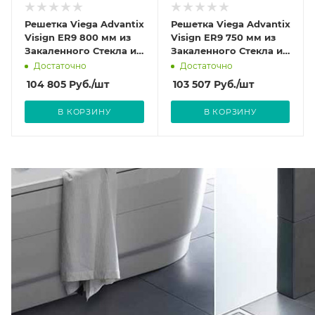
Решетка Viega Advantix
Решетка Viega Advantix
Visign ER9 800 мм из
Visign ER9 750 мм из
Закаленного Стекла и
Закаленного Стекла и
нержавеющей стали
нержавеющей стали
Достаточно
Достаточно
цвет Черный 617080
цвет Черный 617073
104 805
Руб.
/шт
103 507
Руб.
/шт
В КОРЗИНУ
В КОРЗИНУ