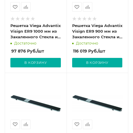
Решетка Viega Advantix
Решетка Viega Advantix
Visign ER9 1000 мм из
Visign ER9 900 мм из
Закаленного Стекла и
Закаленного Стекла и
нержавеющей стали
нержавеющей стали
Достаточно
Достаточно
цвет Черный 617103
цвет Черный 617097
97 876
Руб.
/шт
116 019
Руб.
/шт
В КОРЗИНУ
В КОРЗИНУ