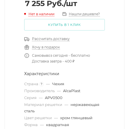
7 255
Руб.
/шт
Нет в наличии
Нашли дешевле?
КУПИТЬ В 1 КЛИК
Рассчитать доставку
Хочу в подарок
Самовывоз сегодня - бесплатно
Доставка завтра - 400 ₽
Характеристики
Страна
—
Чехия
?
Производитель
—
AlcaPlast
Серия
—
APV0500
Материал решетки
—
нержавеющая
сталь
Цвет решетки
—
хром глянцевый
Форма
—
квадратная