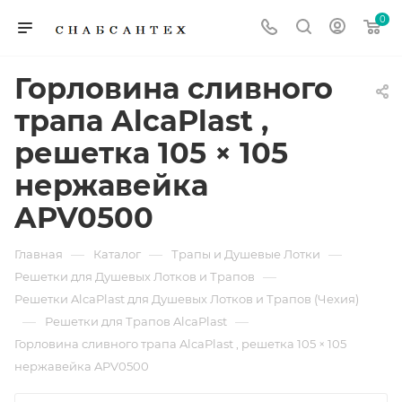
0
Горловина сливного
трапа AlcaPlast ,
решетка 105 × 105
нержавейка
APV0500
—
—
—
Главная
Каталог
Трапы и Душевые Лотки
—
Решетки для Душевых Лотков и Трапов
Решетки AlcaPlast для Душевых Лотков и Трапов (Чехия)
—
—
Решетки для Трапов AlcaPlast
Горловина сливного трапа AlcaPlast , решетка 105 × 105
нержавейка APV0500