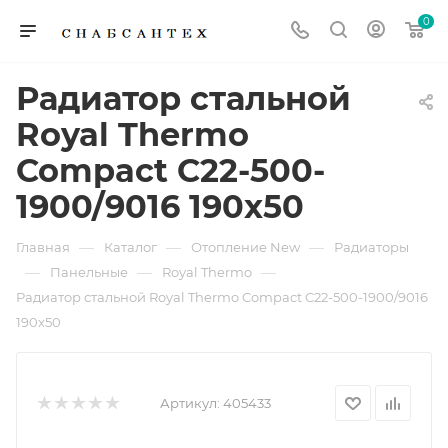
0
Радиатор стальной
Royal Thermo
Compact C22-500-
1900/9016 190x50
—
—
—
Главная
Каталог
Отопление New
Радиаторы
—
—
—
Панельные
Royal Thermo
Радиатор стальной Royal Thermo Compact C22-500-1900/9016
190x50
Артикул:
405433