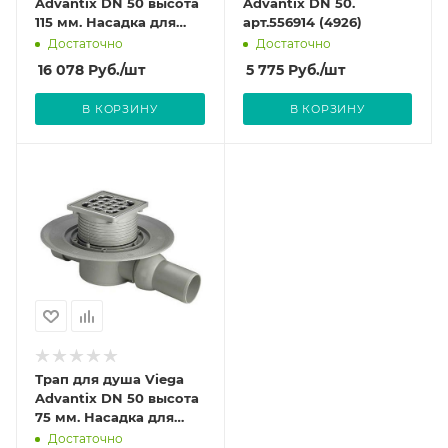
Advantix DN 50 высота
Advantix DN 50.
115 мм. Насадка для
арт.556914 (4926)
решетки из
Достаточно
Достаточно
нержавеющей стали.
16 078
Руб.
/шт
5 775
Руб.
/шт
арт.556938 (4921.76)
В КОРЗИНУ
В КОРЗИНУ
Трап для душа Viega
Advantix DN 50 высота
75 мм. Насадка для
решетки из
Достаточно