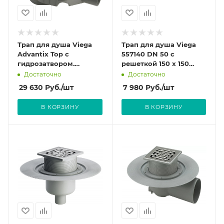
Трап для душа Viega
Трап для душа Viega
Advantix Top с
557140 DN 50 с
гидрозатвором.
решеткой 150 х 150
Насадка для решетки
Viega Advantix для
Достаточно
Достаточно
из пластика. арт.669195
душа горизонтальный.
29 630
Руб.
/шт
7 980
Руб.
/шт
(4914.10)
В КОРЗИНУ
В КОРЗИНУ