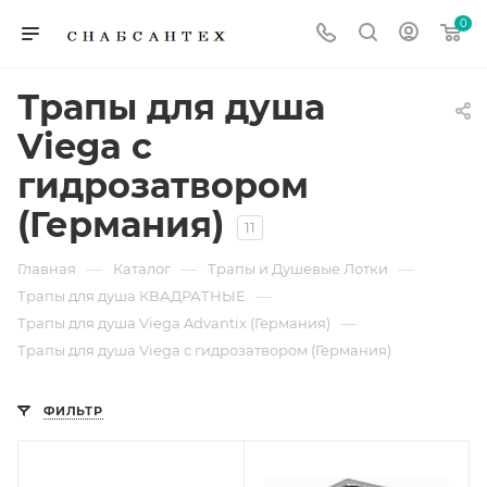
0
Трапы для душа
Viega с
гидрозатвором
(Германия)
11
—
—
—
Главная
Каталог
Трапы и Душевые Лотки
—
Трапы для душа КВАДРАТНЫЕ
—
Трапы для душа Viega Advantix (Германия)
Трапы для душа Viega с гидрозатвором (Германия)
ФИЛЬТР