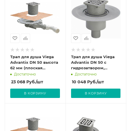
Трап для душа Viega
Трап для душа Viega
Advantix DN 50 высота
Advantix DN 50 с
62 мм (плоская
гидрозатвором,
модель, пластиковая
арт.557188 (4951.1)
Достаточно
Достаточно
рамка) с
Решетка 150х150 мм.
23 068
Руб.
/шт
10 048
Руб.
/шт
гидрозатвором,
арт.687694 (4980.60)
В КОРЗИНУ
В КОРЗИНУ