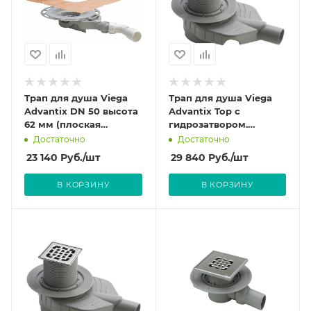
Трап для душа Viega
Трап для душа Viega
Advantix DN 50 высота
Advantix Top с
62 мм (плоская
гидрозатвором.
модель, металлическая
Насадка для решетки
Достаточно
Достаточно
рамка) с
из нержавеющей
23 140
Руб.
/шт
29 840
Руб.
/шт
гидрозатвором,
стали. арт.669201
арт.687700 (4980.61)
(4914.10)
В КОРЗИНУ
В КОРЗИНУ