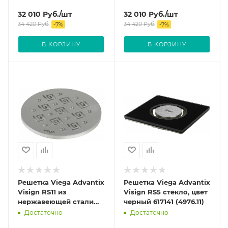
(4962.3)
(4962.2)
32 010
Руб.
/шт
32 010
Руб.
/шт
34 420
Руб.
34 420
Руб.
-
7
%
-
7
%
В КОРЗИНУ
В КОРЗИНУ
Решетка Viega Advantix
Решетка Viega Advantix
Visign RS11 из
Visign RS5 стекло, цвет
нержавеющей стали
черный 617141 (4976.11)
цвет Матовый 586423
Достаточно
Достаточно
(4962.1)