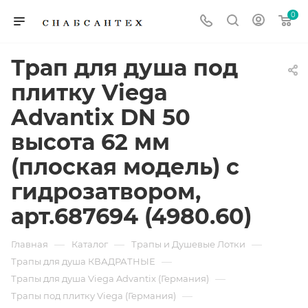
0
Трап для душа под
плитку Viega
Advantix DN 50
высота 62 мм
(плоская модель) с
гидрозатвором,
арт.687694 (4980.60)
—
—
—
Главная
Каталог
Трапы и Душевые Лотки
—
Трапы для душа КВАДРАТНЫЕ
—
Трапы для душа Viega Advantix (Германия)
—
Трапы под плитку Viega (Германия)