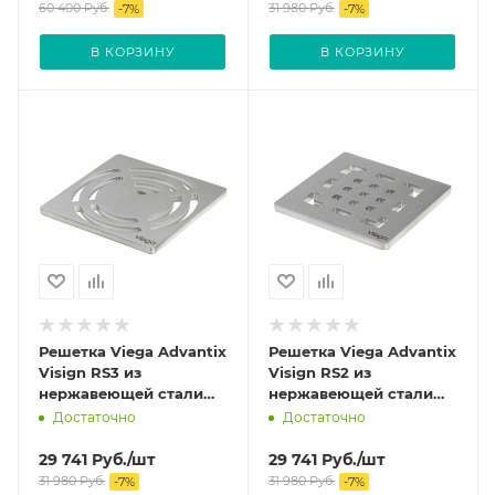
60 400
Руб.
31 980
Руб.
-
7
%
-
7
%
В КОРЗИНУ
В КОРЗИНУ
Решетка Viega Advantix
Решетка Viega Advantix
Visign RS3 из
Visign RS2 из
нержавеющей стали
нержавеющей стали
цвет Матовый 492304
цвет Матовый 492298
Достаточно
Достаточно
(4928.3)
(4928.2)
29 741
Руб.
/шт
29 741
Руб.
/шт
31 980
Руб.
31 980
Руб.
-
7
%
-
7
%