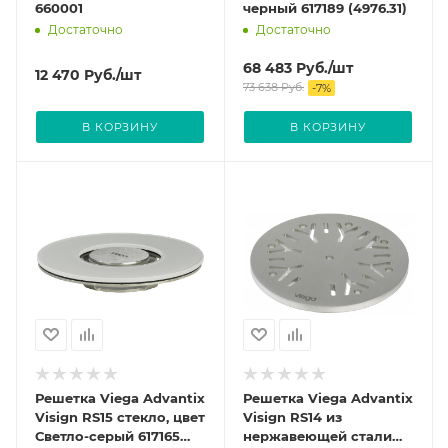
660001
черный 617189 (4976.31)
Достаточно
Достаточно
68 483
Руб.
/шт
12 470
Руб.
/шт
73 638
Руб.
-
7
%
В КОРЗИНУ
В КОРЗИНУ
Решетка Viega Advantix
Решетка Viega Advantix
Visign RS15 стекло, цвет
Visign RS14 из
Светло-серый 617165
нержавеющей стали