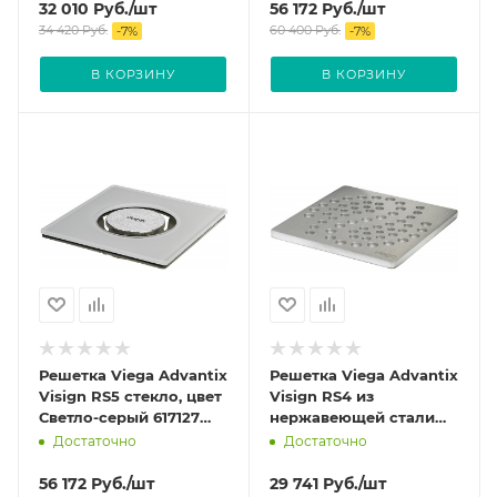
32 010
Руб.
/шт
56 172
Руб.
/шт
34 420
Руб.
60 400
Руб.
-
7
%
-
7
%
В КОРЗИНУ
В КОРЗИНУ
Решетка Viega Advantix
Решетка Viega Advantix
Visign RS5 стекло, цвет
Visign RS4 из
Светло-серый 617127
нержавеющей стали
(4976.10)
цвет Матовый 492311
Достаточно
Достаточно
(4928.4)
56 172
Руб.
/шт
29 741
Руб.
/шт