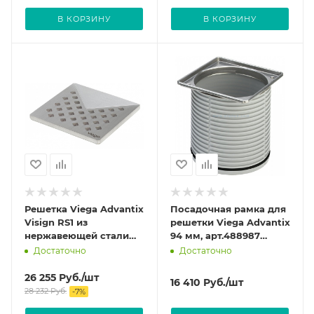
В КОРЗИНУ
В КОРЗИНУ
Решетка Viega Advantix
Посадочная рамка для
Visign RS1 из
решетки Viega Advantix
нержавеющей стали
94 мм, арт.488987
цвет Матовый 492281
(4949.1)
Достаточно
Достаточно
(4928.1)
26 255
Руб.
/шт
16 410
Руб.
/шт
28 232
Руб.
-
7
%