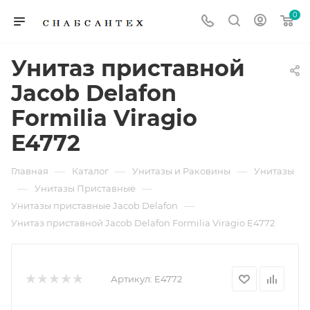
0
Унитаз приставной
Jacob Delafon
Formilia Viragio
E4772
—
—
—
Главная
Каталог
Унитазы и Раковины
Унитазы
—
—
Унитазы Приставные
—
Унитазы приставные Jacob Delafon
Унитаз приставной Jacob Delafon Formilia Viragio E4772
Артикул:
E4772